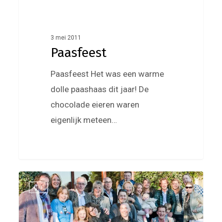
3 mei 2011
Paasfeest
Paasfeest Het was een warme
dolle paashaas dit jaar! De
chocolade eieren waren
eigenlijk meteen…
De
0
Jill
lente
begint