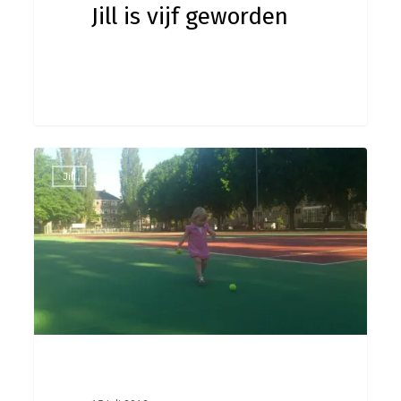
Jill is vijf geworden
Zonne-
0
Jill
energie