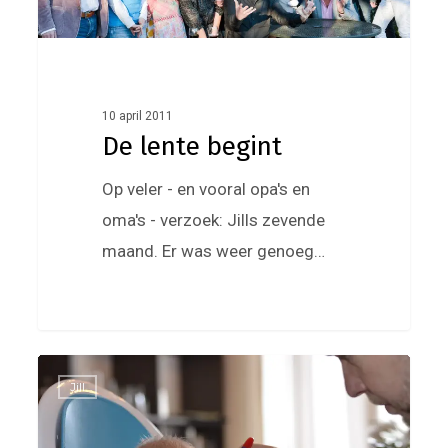
10 april 2011
De lente begint
Op veler - en vooral opa's en
oma's - verzoek: Jills zevende
maand. Er was weer genoeg…
Februari:
0
Jill
eten,
rollen