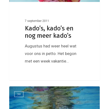
7 september 2011
Kado’s, kado’s en
nog meer kado’s
Augustus had weer heel wat
voor ons in petto. Het begon
met een week vakantie…
Klap
0
Jill
eens
in