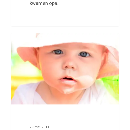
kwamen opa…
Op
0
Jill
vakantie
29 mei 2011