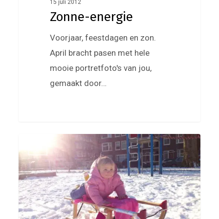
15 juli 2012
Zonne-energie
Voorjaar, feestdagen en zon.
April bracht pasen met hele
mooie portretfoto's van jou,
gemaakt door…
Rrroetsj
0
Jill
van
de
glijbaan
en
op