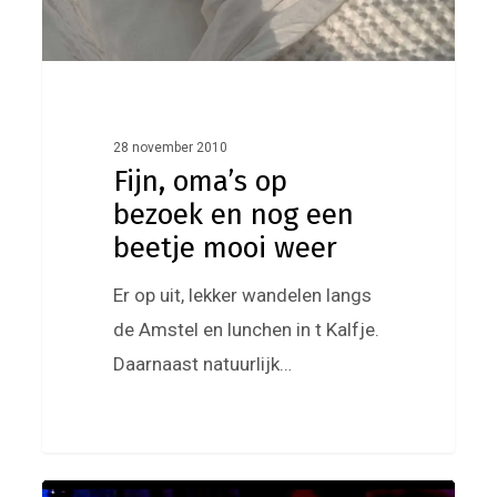
beetje
mooi
weer
28 november 2010
Fijn, oma’s op
bezoek en nog een
beetje mooi weer
Er op uit, lekker wandelen langs
de Amstel en lunchen in t Kalfje.
Daarnaast natuurlijk…
Jill