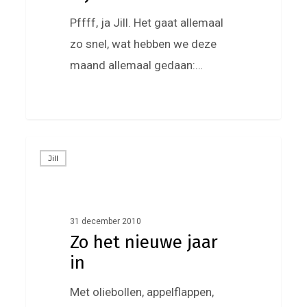
Pffff, ja Jill. Het gaat allemaal
zo snel, wat hebben we deze
maand allemaal gedaan:…
Zo
Jill
het
nieuwe
jaar
31 december 2010
in
Zo het nieuwe jaar
in
Met oliebollen, appelflappen,