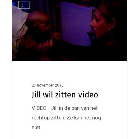
0
Jill
wil
zitten
video
27 november 2010
Jill wil zitten video
VIDEO - Jill in de ban van het
rechtop zitten. Ze kan het nog
niet…