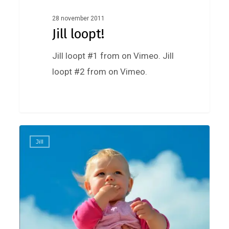
28 november 2011
Jill loopt!
Jill loopt #1 from on Vimeo. Jill
loopt #2 from on Vimeo.
Kado’s,
0
Jill
kado’s
en
nog
meer
kado’s