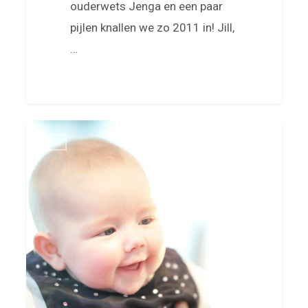
ouderwets Jenga en een paar
pijlen knallen we zo 2011 in! Jill,
…
0
Een
0
Jill
mooi
kerstfeest,
Jill
4
maandjes
oud