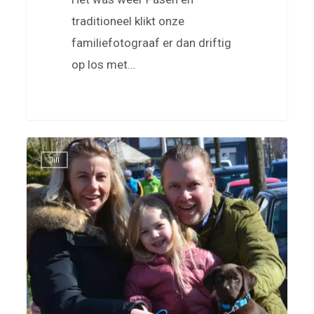
traditioneel klikt onze
familiefotograaf er dan driftig
op los met…
Jil
0
Jill
en
Harvey