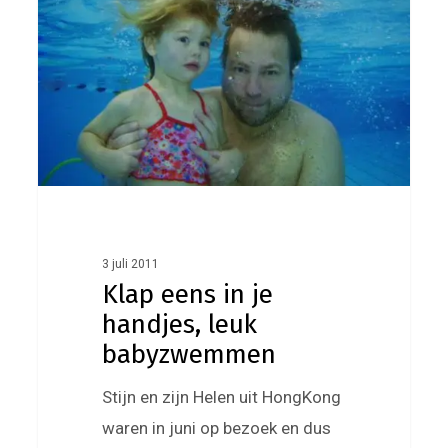
je
handjes,
leuk
babyzwemmen
3 juli 2011
Klap eens in je
handjes, leuk
babyzwemmen
Stijn en zijn Helen uit HongKong
waren in juni op bezoek en dus