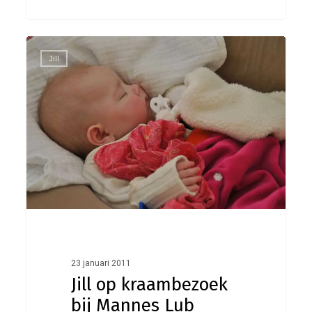
Jill
0
Jill
op
kraambezoek
bij
Mannes
Lub
23 januari 2011
Jill op kraambezoek
bij Mannes Lub