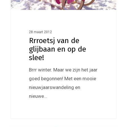
de
slee!
28 maart 2012
Rrroetsj van de
glijbaan en op de
slee!
Brrr winter. Maar we zijn het jaar
goed begonnen! Met een mooie
nieuwjaarswandeling en
nieuwe…