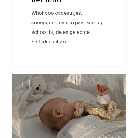
Whohooo cadeautjes,
snoepgoed en een paar keer op
schoot bij de enige echte
Sinterklaas! Zo…
Fijn,
0
Jill
oma’s
op
bezoek
en
nog
een