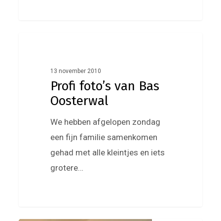
Profi
0
Jill
foto’s
van
13 november 2010
Profi foto’s van Bas
Bas
Oosterwal
Oosterwal
We hebben afgelopen zondag
een fijn familie samenkomen
gehad met alle kleintjes en iets
grotere…