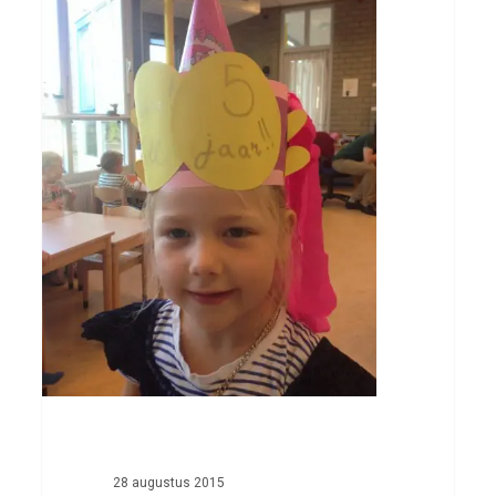
is
vijf
geworden
28 augustus 2015