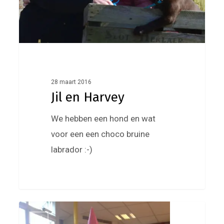
28 maart 2016
Jil en Harvey
We hebben een hond en wat
voor een een choco bruine
labrador :-)
Jill
0
Jill