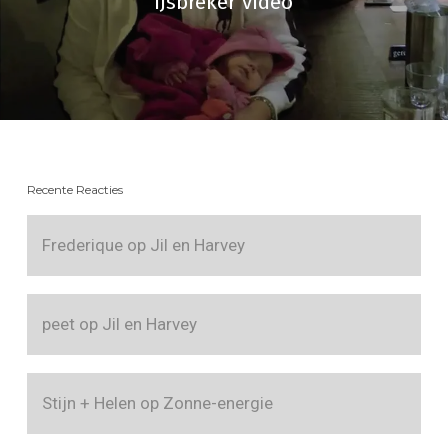
IJsbreker video
Recente Reacties
Frederique
op
Jil en Harvey
peet
op
Jil en Harvey
Stijn + Helen
op
Zonne-energie