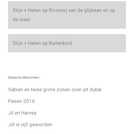
Stijn + Helen
op
Rrroetsj van de glijbaan en op
de slee!
Stijn + Helen
op
Buitenkind
Recente Berichten
Sabien en twee grote zonen over uit dubai
Pasen 2016
Jil en Harvey
Jill is vijf geworden