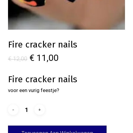
Fire cracker nails
Oorspronkelijke
Huidige
€
11,00
€
12,00
prijs
prijs
was:
is:
Fire cracker nails
€ 12,00.
€ 11,00.
voor een vurig feestje?