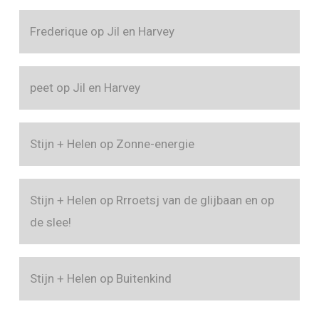
Frederique
op
Jil en Harvey
peet
op
Jil en Harvey
Stijn + Helen
op
Zonne-energie
Stijn + Helen
op
Rrroetsj van de glijbaan en op
de slee!
Stijn + Helen
op
Buitenkind