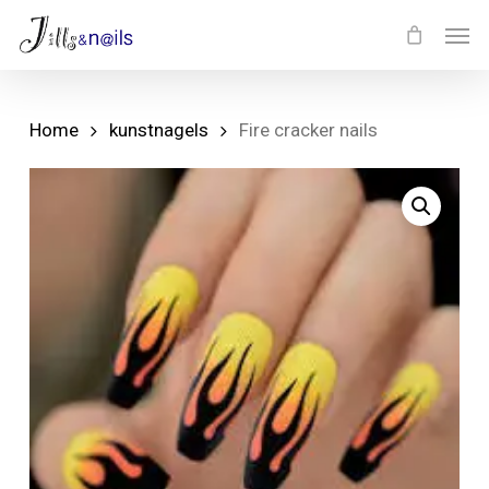
Skip
Menu
Men
to
main
content
Home
kunstnagels
Fire cracker nails